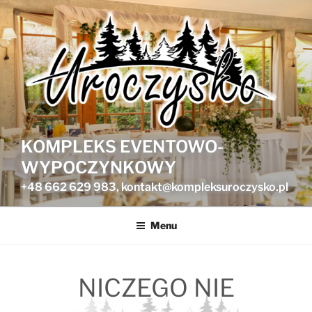
Przejdź
do
treści
KOMPLEKS EVENTOWO-
WYPOCZYNKOWY
+48 662 629 983, kontakt@kompleksuroczysko.pl
Menu
NICZEGO NIE