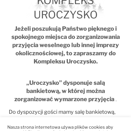
KOMPLEKS
UROCZYSKO
Jeżeli poszukują Państwo pięknego i
spokojnego miejsca do zorganizowania
przyjęcia weselnego lub innej imprezy
okolicznościowej, to zapraszamy do
Kompleksu Uroczysko.
„Uroczysko” dysponuje salą
bankietową, w której można
zorganizować wymarzone przyjęcia
.
Do dyspozycji gości mamy salę bankietową,
dwa niezależne od siebie, ogrzewane, w pełni
Nasza strona internetowa używa plików cookies aby
wyposażone domy całoroczne, mieszczące się