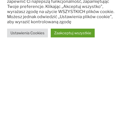
zapewnić Ci najlepszą funkcjonalność, zapamiętując
na terenie 3-hektarowego
Twoje preferencje. Klikając „Akceptuj wszystko”,
wyrażasz zgodę na użycie WSZYSTKICH plików cookie.
zagospodarowanego ogrodu. Posesja jest
Możesz jednak odwiedzić „Ustawienia plików cookie”,
aby wyrazić kontrolowaną zgodę
ogrodzona, oświetlona i posiada dwa
wewnętrzne parkingi.
Ustawienia Cookies
Zaakceptuj wszystkie