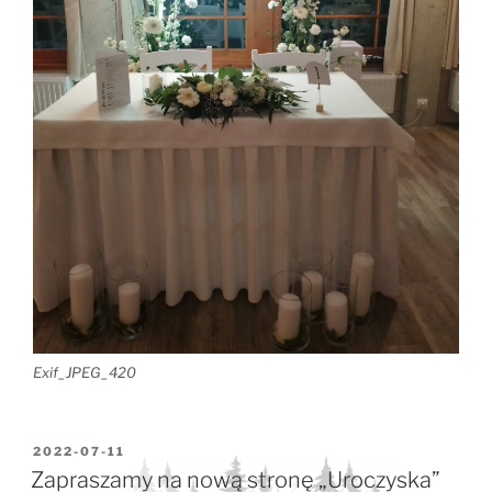
Exif_JPEG_420
OPUBLIKOWANE
2022-07-11
W
Zapraszamy na nową stronę „Uroczyska”