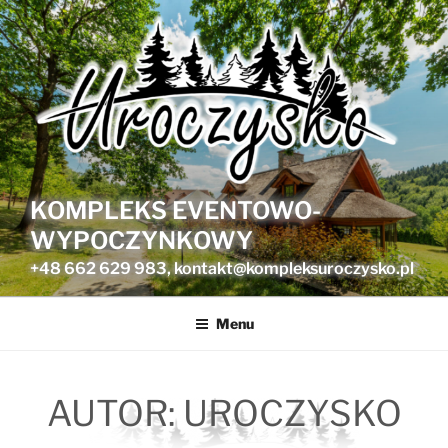
Przejdź
do
treści
KOMPLEKS EVENTOWO-
WYPOCZYNKOWY
+48 662 629 983, kontakt@kompleksuroczysko.pl
Menu
AUTOR:
UROCZYSKO